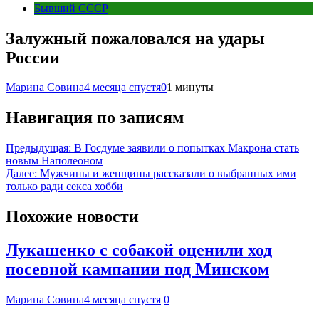
Бывший СССР
Залужный пожаловался на удары
России
Марина Совина
4 месяца спустя
0
1 минуты
Навигация по записям
Предыдущая:
В Госдуме заявили о попытках Макрона стать
новым Наполеоном
Далее:
Мужчины и женщины рассказали о выбранных ими
только ради секса хобби
Похожие новости
Лукашенко с собакой оценили ход
посевной кампании под Минском
Марина Совина
4 месяца спустя
0