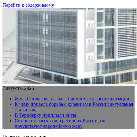
Перейти к содержимому
7 августа, 2026
Жена Спивакова назвала причину его госпитализации
К чему привела борьба с курением в России: актуальная
статистика
В Териберку приплыли киты
Синоптик рассказал о регионах России, где
почувствуют европейскую жару
Проектная компания