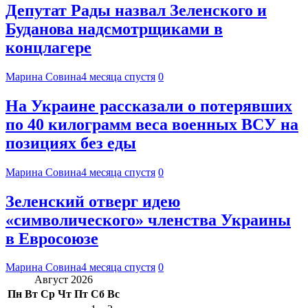
Депутат Рады назвал Зеленского и
Буданова надсмотрщиками в
концлагере
Марина Совина
4 месяца спустя
0
На Украине рассказали о потерявших
по 40 килограмм веса военных ВСУ на
позициях без еды
Марина Совина
4 месяца спустя
0
Зеленский отверг идею
«символического» членства Украины
в Евросоюзе
Марина Совина
4 месяца спустя
0
Август 2026
Пн
Вт
Ср
Чт
Пт
Сб
Вс