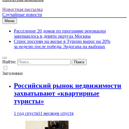
Новостная рассылка
Случайные новости
Меню
Расселение 20 домов по программе реновации
завершилось в девяти округах Москвы
Спрос россиян на жилье в Турции вырос на 20%
за неделю после победы Эрдогана на выборах
Найти:
Заголовки
Российский рынок недвижимости
захватывают «квартирные
туристы»
1 год спустя
11 месяцев спустя