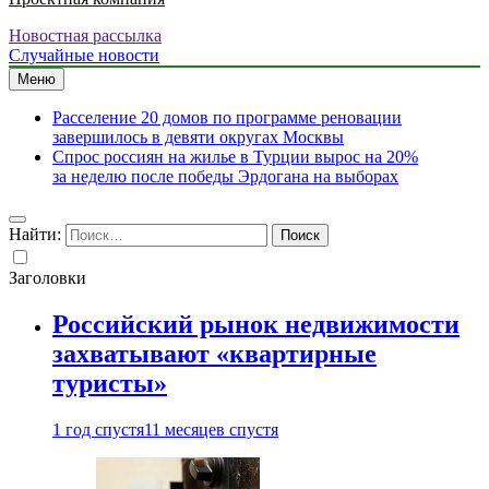
Новостная рассылка
Случайные новости
Меню
Расселение 20 домов по программе реновации
завершилось в девяти округах Москвы
Спрос россиян на жилье в Турции вырос на 20%
за неделю после победы Эрдогана на выборах
Найти:
Заголовки
Российский рынок недвижимости
захватывают «квартирные
туристы»
1 год спустя
11 месяцев спустя