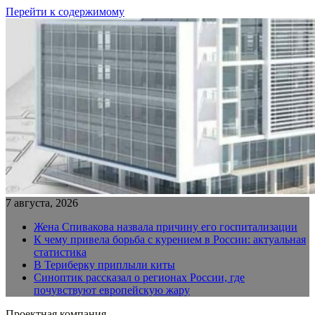
Перейти к содержимому
7 августа, 2026
Жена Спивакова назвала причину его госпитализации
К чему привела борьба с курением в России: актуальная
статистика
В Териберку приплыли киты
Синоптик рассказал о регионах России, где
почувствуют европейскую жару
Проектная компания