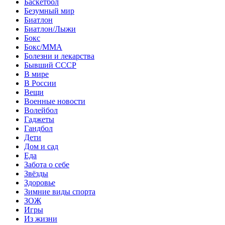
Баскетбол
Безумный мир
Биатлон
Биатлон/Лыжи
Бокс
Бокс/MMA
Болезни и лекарства
Бывший СССР
В мире
В России
Вещи
Военные новости
Волейбол
Гаджеты
Гандбол
Дети
Дом и сад
Еда
Забота о себе
Звёзды
Здоровье
Зимние виды спорта
ЗОЖ
Игры
Из жизни