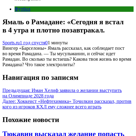
Футбол
Ямаль о Рамадане: «Сегодня я встал
в 4 утра и плотно позавтракал.
Sports.ru
1 год спустя
0
1 минуты
Вингер «Барселоны» Ямаль рассказал, как соблюдает пост
во время Рамадана. — Ты мусульманин, и сейчас идет
Рамадан. Во сколько ты встаешь? Какова твоя жизнь во время
Рамадана? Что такое электролиты?
Навигация по записям
Предыдущая:
Иман Хелиф заявила о желании выступить
на Олимпиаде 2028 года
Далее:
Хоккеист «Нефтехимика» Точилкин рассказал, против
кого из игроков КХЛ ему сложнее всего играть
Похожие новости
Тюкавин высказал желание попасть