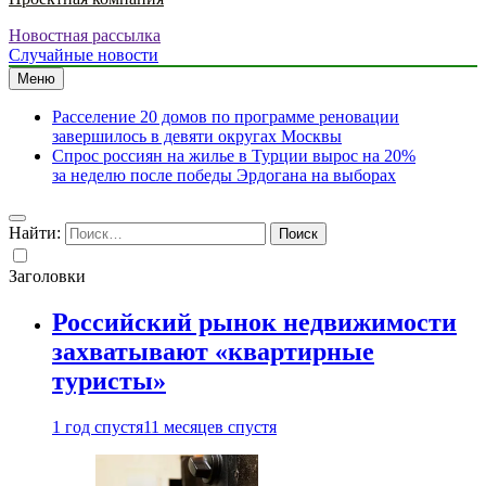
Новостная рассылка
Случайные новости
Меню
Расселение 20 домов по программе реновации
завершилось в девяти округах Москвы
Спрос россиян на жилье в Турции вырос на 20%
за неделю после победы Эрдогана на выборах
Найти:
Заголовки
Российский рынок недвижимости
захватывают «квартирные
туристы»
1 год спустя
11 месяцев спустя