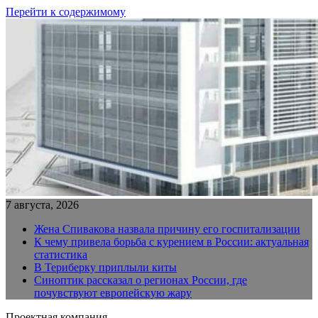
Перейти к содержимому
7 августа, 2026
Жена Спивакова назвала причину его госпитализации
К чему привела борьба с курением в России: актуальная
статистика
В Териберку приплыли киты
Синоптик рассказал о регионах России, где
почувствуют европейскую жару
Проектная компания