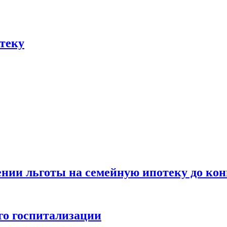
отеку
нии льготы на семейную ипотеку до конц
го госпитализации