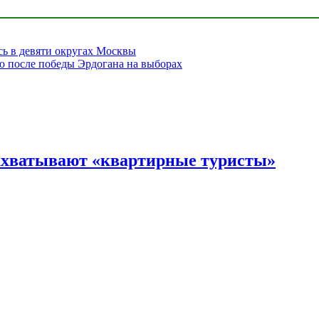
сь в девяти округах Москвы
ю после победы Эрдогана на выборах
ахватывают «квартирные туристы»