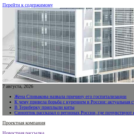
Перейти к содержимому
7 августа, 2026
Жена Спивакова назвала причину его госпитализации
К чему привела борьба с курением в России: актуальная 
В Териберку приплыли киты
Синоптик рассказал о регионах России, где почувствуют
Проектная компания
Новостная рассылка