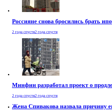
Россияне снова бросились брать ип
2 года спустя
2 года спустя
Минфин разработал проект о продле
2 года спустя
2 года спустя
Жена Спивакова назвала причину е