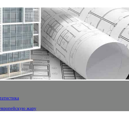
статистика
 европейскую жару