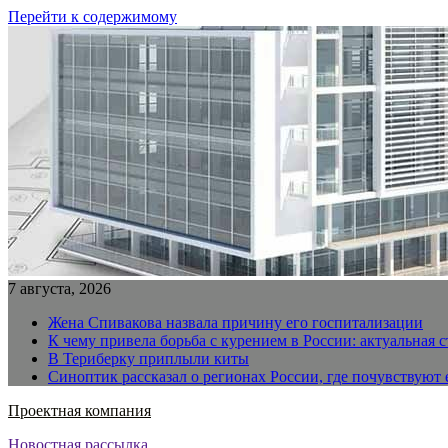
Перейти к содержимому
7 августа, 2026
Жена Спивакова назвала причину его госпитализации
К чему привела борьба с курением в России: актуальная 
В Териберку приплыли киты
Синоптик рассказал о регионах России, где почувствуют
Проектная компания
Новостная рассылка