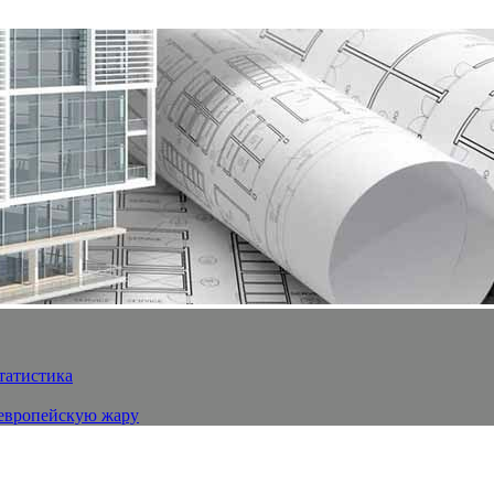
статистика
 европейскую жару