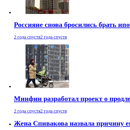
Россияне снова бросились брать ип
2 года спустя
2 года спустя
Минфин разработал проект о продле
2 года спустя
2 года спустя
Жена Спивакова назвала причину е