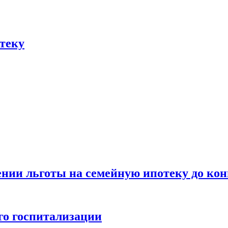
отеку
нии льготы на семейную ипотеку до конц
го госпитализации