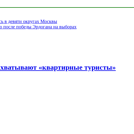
сь в девяти округах Москвы
ю после победы Эрдогана на выборах
ахватывают «квартирные туристы»